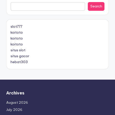
Search
slot777
koitoto
koitoto
koitoto
situs slot
situs gacor
hebat303
Archives
August 2026
July 2026