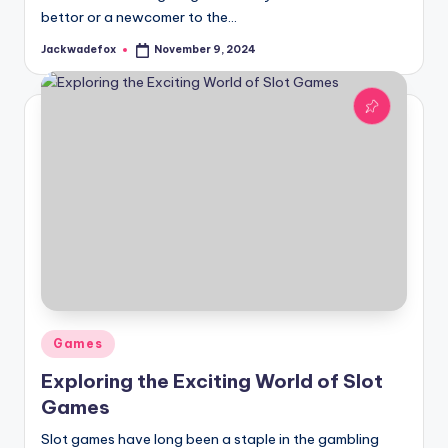
bettor or a newcomer to the…
Jackwadefox
November 9, 2024
Posted
by
Posted
Games
in
Exploring the Exciting World of Slot
Games
Slot games have long been a staple in the gambling