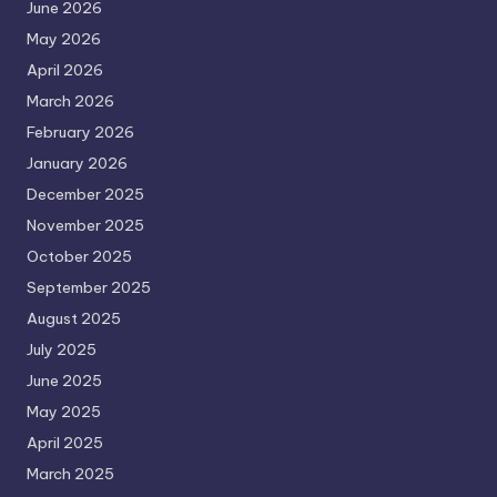
June 2026
May 2026
April 2026
March 2026
February 2026
January 2026
December 2025
November 2025
October 2025
September 2025
August 2025
July 2025
June 2025
May 2025
April 2025
March 2025