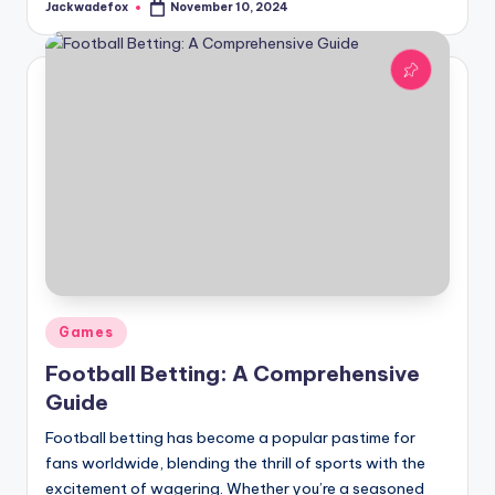
Jackwadefox
November 10, 2024
Posted
by
Posted
Games
in
Football Betting: A Comprehensive
Guide
Football betting has become a popular pastime for
fans worldwide, blending the thrill of sports with the
excitement of wagering. Whether you’re a seasoned