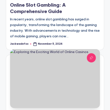
in
Online Slot Gambling: A
Comprehensive Guide
In recent years, online slot gambling has surged in
popularity, transforming the landscape of the gaming
industry. With advancements in technology and the rise
of mobile gaming, players can now…
Jackwadefox
November 5, 2024
Posted
by