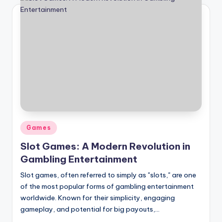
Posted
Games
in
Slot Games: A Modern Revolution in
Gambling Entertainment
Slot games, often referred to simply as "slots," are one
of the most popular forms of gambling entertainment
worldwide. Known for their simplicity, engaging
gameplay, and potential for big payouts,…