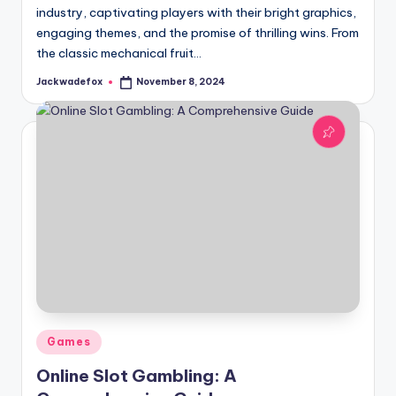
industry, captivating players with their bright graphics,
engaging themes, and the promise of thrilling wins. From
the classic mechanical fruit…
Jackwadefox
November 8, 2024
Posted
by
Posted
Games
in
Online Slot Gambling: A