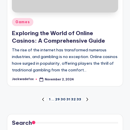
Posted
Games
in
Exploring the World of Online
Casinos: A Comprehensive Guide
The rise of the internet has transformed numerous
industries, and gambling is no exception. Online casinos
have surged in popularity, offering players the thrill of
traditional gambling from the comfort…
Jackwadefox
November 2, 2024
Posted
by
Posts
1
…
29
30
31
32
33
PREVIOUS
NEXT
PAGE
PAGE
pagination
Search