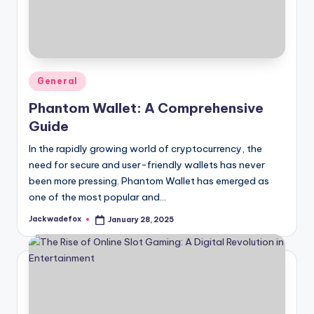
Posted
General
in
Phantom Wallet: A Comprehensive
Guide
In the rapidly growing world of cryptocurrency, the
need for secure and user-friendly wallets has never
been more pressing. Phantom Wallet has emerged as
one of the most popular and…
Jackwadefox
January 28, 2025
Posted
by