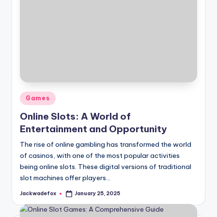
Posted
Games
in
Online Slots: A World of
Entertainment and Opportunity
The rise of online gambling has transformed the world
of casinos, with one of the most popular activities
being online slots. These digital versions of traditional
slot machines offer players…
Jackwadefox
January 25, 2025
Posted
by