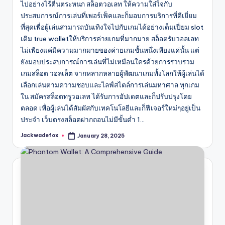
ไปอย่างไร้ตื่นตระหนก สล็อตวอเลท ให้ความใส่ใจกับ
ประสบการณ์การเล่นที่เพอร์เฟ็คและก็มอบการบริการที่ดีเยี่ยม
ที่สุดเพื่อผู้เล่นสามารถบันเทิงใจไปกับเกมได้อย่างเต็มเปี่ยม slot
เติม true walletให้บริการค่ายเกมที่มากมาย สล็อตรับวอลเลท
ไม่เพียงแค่มีความมากมายของค่ายเกมชั้นหนึ่งเพียงแค่นั้น แต่
ยังมอบประสบการณ์การเล่นที่ไม่เหมือนใครด้วยการรวบรวม
เกมสล็อต วอลเล็ต จากหลากหลายผู้พัฒนาเกมทั้งโลกให้ผู้เล่นได้
เลือกเล่นตามความชอบและไลฟ์สไตล์การเล่นมหาศาล ทุกเกม
ใน สมัครสล็อตทรูวอเลท ได้รับการอัปเดตและก็ปรับปรุงโดย
ตลอด เพื่อผู้เล่นได้สัมผัสกับเทคโนโลยีและก็ฟีเจอร์ใหม่ๆอยู่เป็น
ประจำ เว็บตรงสล็อตฝากถอนไม่มีขั้นต่ำ 1…
Jackwadefox
January 28, 2025
Posted
by