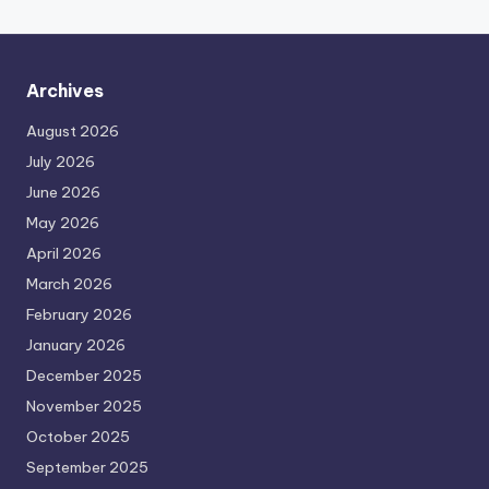
Archives
August 2026
July 2026
June 2026
May 2026
April 2026
March 2026
February 2026
January 2026
December 2025
November 2025
October 2025
September 2025