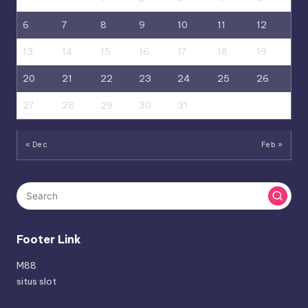
6
7
8
9
10
11
12
13
14
15
16
17
18
19
20
21
22
23
24
25
26
27
28
29
30
31
« Dec
Feb »
Footer Link
M88
situs slot