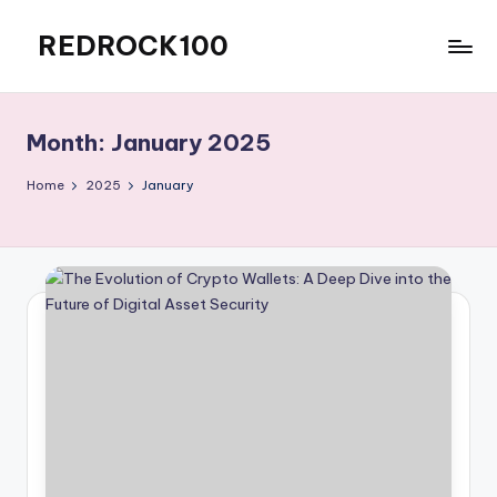
REDROCK100
Skip
to
Blog-
content
Posting
Month:
January 2025
Home
2025
January