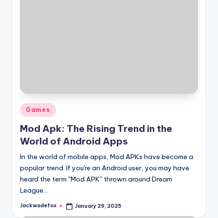
Posted
Games
in
Mod Apk: The Rising Trend in the
World of Android Apps
In the world of mobile apps, Mod APKs have become a
popular trend. If you're an Android user, you may have
heard the term "Mod APK" thrown around Dream
League…
Jackwadefox
January 29, 2025
Posted
by