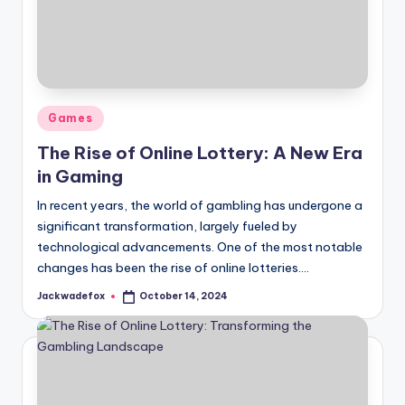
Posted
Games
in
The Rise of Online Lottery: A New Era
in Gaming
In recent years, the world of gambling has undergone a
significant transformation, largely fueled by
technological advancements. One of the most notable
changes has been the rise of online lotteries.…
Jackwadefox
October 14, 2024
Posted
by