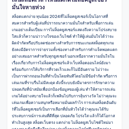
มั่นใจหายห่วง
สล็อตแตกง่าย ทุนน้อย 2024ที่ไม่ล็อคยูสเซอร์เป็นโอกาสที่
สมควรสำหรับผู้เล่นที่ปรารถนาความมั่นใจสำหรับเพื่อการเล่น
เกมอย่างเต็มเปี่ยม การไม่ล็อคยูสเซอร์แสดงถึงความโปร่งสบาย
ใสแล้วก็ความน่าวางใจของเว็บไซต์ ทำให้ผู้เล่นมั่นใจได้ว่าจะ
ผิดจำกัดหรือปรับลดช่องทางสำหรับการชนะเกมสสล็อตทุกเกม
ยังคงมีอัตราการจ่ายรวมทั้งช่องทางสำหรับการทำแจ็คพอตแตก
อย่างเสมอภาคสำหรับทุกยูสเซอร์ นอกเหนือจากความมั่นใจใน
เรื่องเกี่ยวกับการไม่ล็อคยูสเซอร์แล้วเว็บสล็อตออนไลน์ยังมา
พร้อมกับการให้บริการที่รวดเร็วและก็ไม่มีอันตราย ไม่ว่าจะ
เป็นการฝากถอนเงินที่ทำเป็นโดยทันทีโดยไม่มีข้อจำกัด หรือการ
เล่นเกมที่ราบรื่นไม่มีสะดุด ดังนี้ระบบยังมีมาตรการรักษาความ
ปลอดภัยที่นำสมัยเพื่อปกป้องข้อมูลของผู้เล่น ทำให้สามารถเล่น
เกมได้อย่างสบายใจแล้วก็เพลินไปกับการลุ้นรางวัล ไม่ว่าคุณจะ
เล่นเกมเพื่อความสนุกหรือหมายมั่นผลกำไร การเล่นสล็อตอันดับ
1ที่ไม่ล็อคยูสเซอร์เป็นการเลือกที่มั่นหัวใจได้ว่าคุณจะได้รับ
ประสบการณ์การเล่นที่ดีที่สุด ปลอดภัย โปร่งใส แล้วก็ได้โอกาส
ทำเงินสูงสุด สล็อตเว็บตรง แตกง่าย ไม่ล็อคยูสเว็บไซต์ใหม่มา
แรง ทางเข้ามือถือง๊ายง่าย เล่นสล็อตออนไลน์ฟรีเครดิตอย่าง