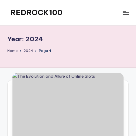
REDROCK100
Skip
to
Blog-
content
Posting
Year:
2024
Home
2024
Page 4