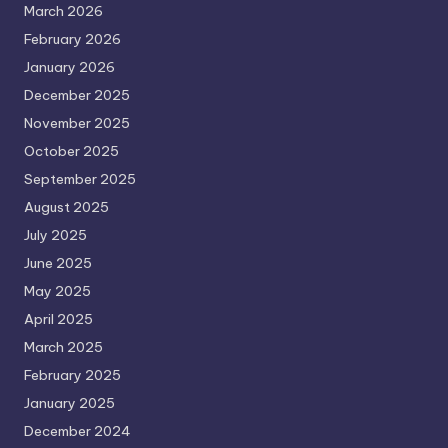
March 2026
February 2026
January 2026
December 2025
November 2025
October 2025
September 2025
August 2025
July 2025
June 2025
May 2025
April 2025
March 2025
February 2025
January 2025
December 2024